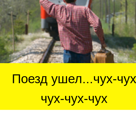
Поезд ушел...чух-чу
чух-чух-чух